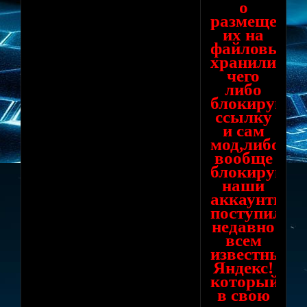
о
размещении
их на
файловых
хранилищах
чего
либо
блокируют
ссылку
и сам
мод,либо
вообще
блокируют
наши
аккаунты,т
поступил
недавно
всем
известный
Яндекс!
который
в свою