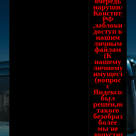
очередь
нарушил
Конституци
РФ
,заблокиров
доступ к
нашим
личным
файлам
(К
нашему
личному
имуществу!!
(вопрос
с
Яндексом
был
решён,но
такого
безобразия
более
мы не
допустим)