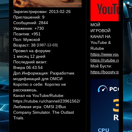
Зарегистрирован
: 2013-02-26
Приглашений:
9
Сообщений:
2844
МОЙ
Уважение:
+730
ИГРОВОЙ
Позитив:
+951
КАНАЛ НА
Пол:
Мужской
YouTube &
Возраст:
38
[1987-12-03]
Rutube
Провел на форуме:
https://www.youtube.
1 месяц 12 дней
https://rutube.ru/cha
Последний визит:
Мой Бусти:
Вчера 06:43:54
https://boosty.to/herr
Доп.Информация:
Разработчик
модификаций для ОМСИ
Коротко о себе:
Коротко не
расскажешь.
Канал на YouTube/Rutube:
https://rutube.ru/channel/23961562/
Любимая игра:
OMSI 2/Bus
Company Simulator. The Outlast
Trials.