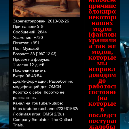
причине
блокировки
некоторых
наших
Зарегистрирован
: 2013-02-26
Приглашений:
9
модов
Сообщений:
2844
(файловым
Уважение:
+730
хранилищам
Позитив:
+951
а так же
Пол:
Мужской
модов,
Возраст:
38
[1987-12-03]
которые
Провел на форуме:
мы
1 месяц 12 дней
исправляя,
Последний визит:
доводим
Вчера 06:43:54
до
Доп.Информация:
Разработчик
работоспосо
модификаций для ОМСИ
состояния,
Коротко о себе:
Коротко не
(на
расскажешь.
которые
Канал на YouTube/Rutube:
в
https://rutube.ru/channel/23961562/
последствии
Любимая игра:
OMSI 2/Bus
поступают
Company Simulator. The Outlast
жалобы
Trials.