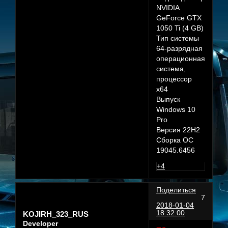
NVIDIA
GeForce GTX
1050 Ti (4 GB)
Тип системы
64-разрядная
операционная
система,
процессор
x64
Выпуск
Windows 10
Pro
Версия 22H2
Сборка ОС
19045.6456
+4
Поделиться
7
2018-01-04
18:32:00
KOJIRH_323_RUS
Developer