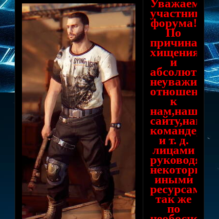
Уважаемые
участники
форума!
По
причинам
хищения
и
абсолютно
неуважитель
отношения
к
нам,нашему
сайту,нашей
команде,гру
и т. д.
лицами
руководящ
некоторым
иными
ресурсами,а
так же
по
необоснова