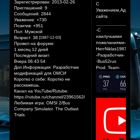
Зарегистрирован
: 2013-02-26
С
Приглашений:
9
Уважением,Админис
Сообщений:
2844
сайта.
Уважение:
+730
Позитив:
+951
-С
Пол:
Мужской
наилучшими
Возраст:
38
[1987-12-03]
пожеланиями-
Провел на форуме:
HerrNiklas1987
1 месяц 12 дней
-Разработчик-
Последний визит:
Вчера 06:43:54
-Bus52rus
Доп.Информация:
Разработчик
Prod. Team-
модификаций для ОМСИ
Коротко о себе:
Коротко не
расскажешь.
Канал на YouTube/Rutube:
https://rutube.ru/channel/23961562/
Любимая игра:
OMSI 2/Bus
Company Simulator. The Outlast
Trials.