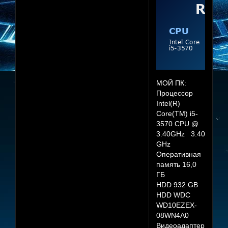
МОЙ ПК:
Процессор
Intel(R)
Core(TM) i5-
3570 CPU @
3.40GHz 3.40
GHz
Оперативная
память 16,0
ГБ
HDD 932 GB
HDD WDC
WD10EZEX-
08WN4A0
Видеоадаптер