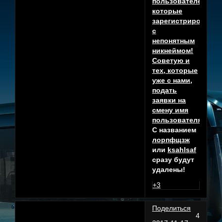
пользователей
которые
зарегистрировали
с
непонятным
никнеймом!
Советую и
тех, которые
уже с нами,
подать
заявки на
смену имя
пользователя!
С названием
лорпфщзж
или
ksahlsaf
сразу будут
удалены!
+3
Поделиться
4