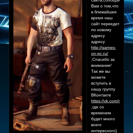
сайта,сообщаю
Вам о том,что
в ближайшее
время наш
сайт переедет
по новому
адресу
адресу:
http://games-
on-pc.ru/
,Спасибо за
внимание!
Так же вы
можете
вступить в
нашу группу
ВКонтакте
https://vk.com/games
,где со
временем
будет много
всего
интересного)