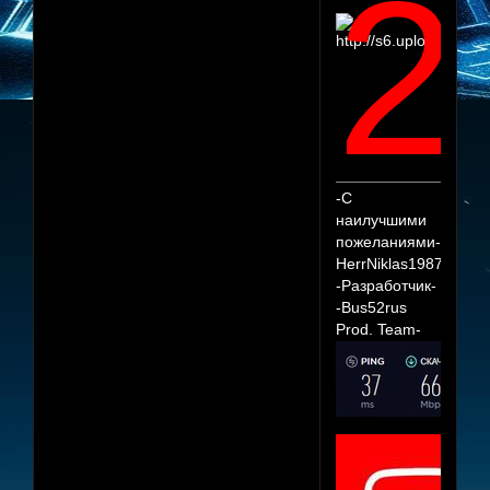
2
-С
наилучшими
пожеланиями-
HerrNiklas1987
-Разработчик-
-Bus52rus
Prod. Team-