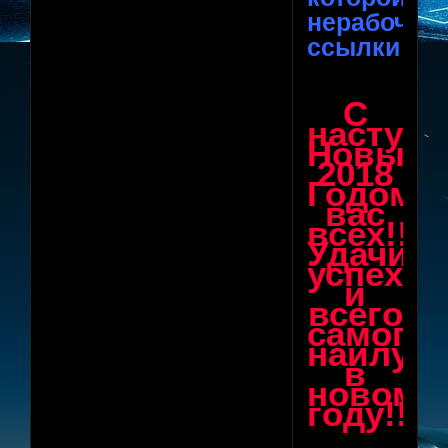
нерабочие
ссылки
С
наступ
Новым,
2018
Годом
вас
всех!!!
Удачи,
успехов
и
всего
самого
наилуч
в
новом
году!!!