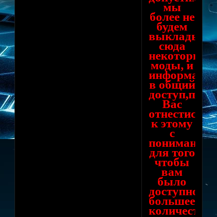
мы
более не
будем
выкладыва
сюда
некоторые
моды, и
информаци
в общий
доступ,прос
Вас
отнестись
к этому
с
пониманием
для того
чтобы
вам
было
доступно
большее
количество