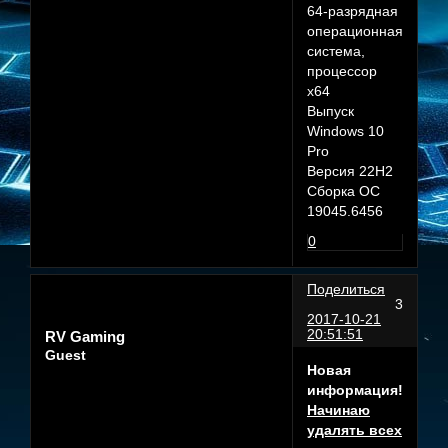
64-разрядная
операционная
система,
процессор
x64
Выпуск
Windows 10
Pro
Версия 22H2
Сборка ОС
19045.6456
0
Поделиться
3
2017-10-21
20:51:51
RV Gaming
Guest
Новая
информация!
Начинаю
удалять всех