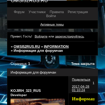
OMSI52RUS.RU
Форум
Участники
Правила
Регистрация
Войти
Активные темы
Привет, Гость!
Войдите
или
зарегистрируйтесь
.
»
OMSI52RUS.RU
»
INFORMATION
»
Информация для форумчан
Страница:
1
Тема закрыта
Информация для форумчан
Поделиться
1
2017-04-28
01:10:24
KOJIRH_323_RUS
Developer
Информация