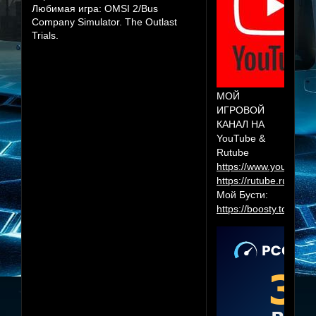
Любимая игра:
OMSI 2/Bus
Company Simulator. The Outlast
Trials.
МОЙ
ИГРОВОЙ
КАНАЛ НА
YouTube &
Rutube
https://www.youtube.
https://rutube.ru/cha
Мой Бусти:
https://boosty.to/herr