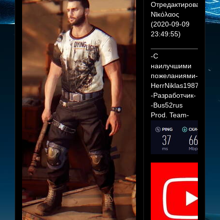
Отредактировано
Νῑκόλαος
(2020-09-09
23:49:55)
-С
наилучшими
пожеланиями-
HerrNiklas1987
-Разработчик-
-Bus52rus
Prod. Team-