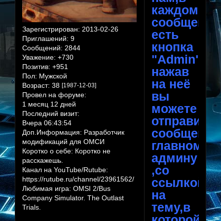
каждом
сообщении
Зарегистрирован
: 2013-02-26
есть
Приглашений:
9
кнопка
Сообщений:
2844
"Admin",
Уважение:
+730
Позитив:
+951
нажав
Пол:
Мужской
на неё
Возраст:
38
[1987-12-03]
вы
Провел на форуме:
1 месяц 12 дней
можете
Последний визит:
отправить
Вчера 06:43:54
сообщение
Доп.Информация:
Разработчик
модификаций для ОМСИ
главному
Коротко о себе:
Коротко не
админу
расскажешь.
,со
Канал на YouTube/Rutube:
https://rutube.ru/channel/23961562/
ссылкой
Любимая игра:
OMSI 2/Bus
на
Company Simulator. The Outlast
тему,в
Trials.
которой