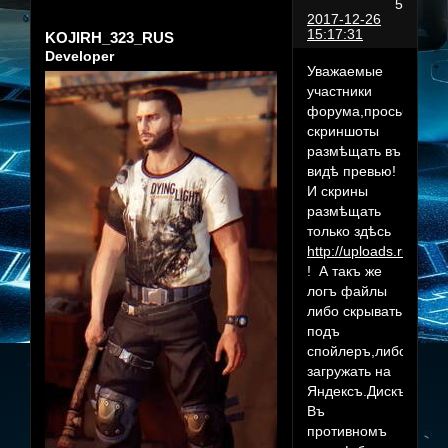
5
2017-12-26
15:17:31
KOJIRH_323_RUS
Developer
Уважаемые
участники
форума,просьба
скриншоты
размѣщать въ
видѣ превью!
И скрины
размѣщать
только здѣсь
http://uploads.ru/
! А такъ же
логъ файлы
либо скрывать
подъ
спойлеръ,либо
загружать на
Яндексъ.Дискъ!
Въ
противномъ