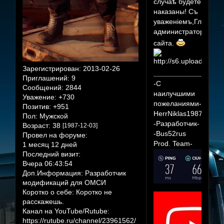
случаѣ будете
наказаны! Съ
уваженіемъ,Главный
администраторъ
сайта.
Зарегистрирован
: 2013-02-26
Приглашений:
9
-С
Сообщений:
2844
наилучшими
Уважение:
+730
пожеланиями-
Позитив:
+951
HerrNiklas1987
Пол:
Мужской
-Разработчик-
Возраст:
38
[1987-12-03]
-Bus52rus
Провел на форуме:
Prod. Team-
1 месяц 12 дней
Последний визит:
Вчера 06:43:54
Доп.Информация:
Разработчик
модификаций для ОМСИ
Коротко о себе:
Коротко не
расскажешь.
Канал на YouTube/Rutube:
https://rutube.ru/channel/23961562/