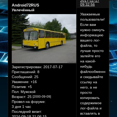
2017-11-17
09:32:56
Android72RUS
Увлечённый
Уважаемые
пользователи!
Если вам
нужно скинуть
информацию
вашего лог-
файла, то
лучше просто
залейте его
на какой-
нибудь
Зарегистрирован
: 2017-07-17
файлообменник
Приглашений:
8
и скидывайте
Сообщений:
25
Уважение:
+16
ссылку на
Позитив:
+5
него, а не
Пол:
Мужской
просто
Возраст:
25
[2000-09-09]
копировать
Провел на форуме:
содержимое
3 дня 1 час
лог-файла и
Последний визит:
вставлять в
2024-09-18 21:06:15