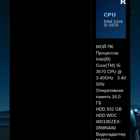
МОЙ ПК:
Процессор
Intel(R)
Core(TM) i5-
3570 CPU @
3.40GHz 3.40
GHz
Оперативная
память 16,0
ГБ
HDD 932 GB
HDD WDC
WD10EZEX-
08WN4A0
Видеоадаптер