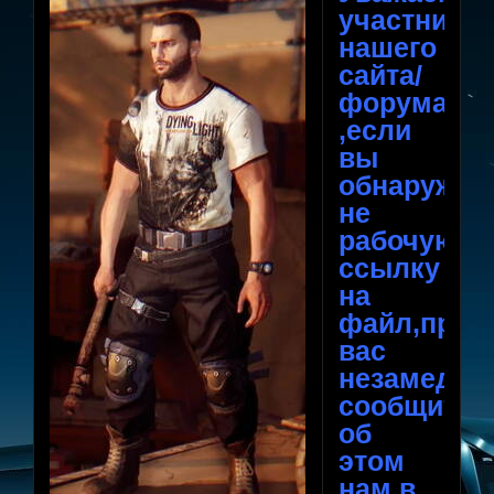
участники
нашего
сайта/
форума
,если
вы
обнаружил
не
рабочую
ссылку
на
файл,прос
вас
незамедли
сообщить
об
этом
нам,в