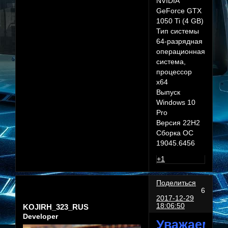
NVIDIA
GeForce GTX
1050 Ti (4 GB)
Тип системы
64-разрядная
операционная
система,
процессор
x64
Выпуск
Windows 10
Pro
Версия 22H2
Сборка ОС
19045.6456
+1
Поделиться
6
2017-12-29
18:06:50
KOJIRH_323_RUS
Developer
Уважаемы