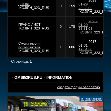
2025-
ДОНАТ
01-29
0
159
KOJIRH_323_RUS
23:53:06
KOJIRH_323_RUS
2025-
ПРАЙС-ЛИСТ
01-29
0
178
KOJIRH_323_RUS
23:51:03
KOJIRH_323_RUS
2017-
Смена имени
01-31
пользователя
1
606
17:34:38
KOJIRH_323_RUS
KOJIRH_323_RUS
Страница:
1
»
OMSI52RUS.RU
»
INFORMATION
создать форум бесплатно