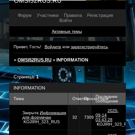
OMSI52RUS.RU
Форум
Участники
Правила
Регистрация
Войти
Активные темы
Привет, Гость!
Войдите
или
зарегистрируйтесь
.
»
OMSI52RUS.RU
»
INFORMATION
Страница:
1
INFORMATION
Последнее
Тема
Ответов
Просмотров
сообщение
2025-
Закрыта
Информация
09-14
для форумчан
32
7309
03:43:28
KOJIRH_323_RUS
KOJIRH_323_RUS