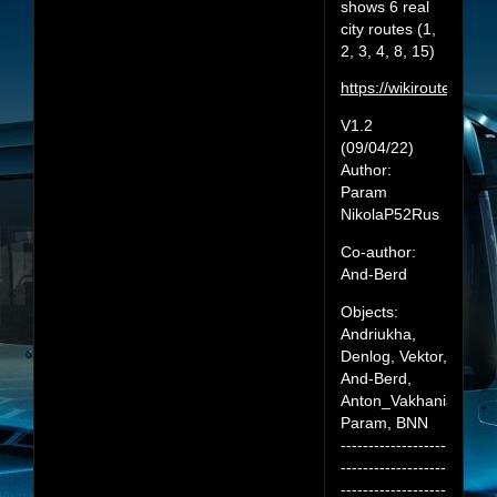
shows 6 real
city routes (1,
2, 3, 4, 8, 15)
https://wikiroutes.inf
V1.2
(09/04/22)
Author:
Param
NikolaP52Rus
Co-author:
And-Berd
Objects:
Andriukha,
Denlog, Vektor,
And-Berd,
Anton_Vakhania,
Param, BNN
-------------------
-------------------
-------------------