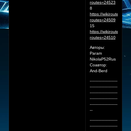
routes=24523
8
https://wikiroutes.inf
routes=24509
15
https://wikiroutes.inf
routes=24510
Авторы:
Param
NikolaP52Rus
Соавтор:
And-Berd
-------------------
-------------------
-------------------
-------------------
-------------------
--
-------------------
-------------------