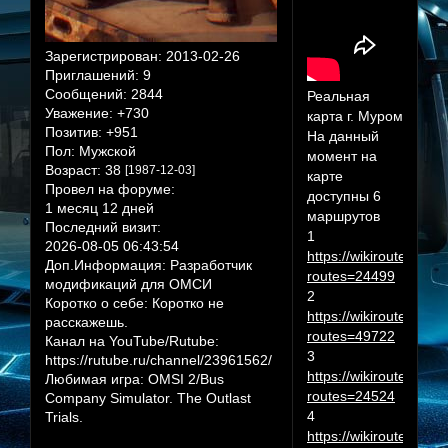
Зарегистрирован
: 2013-02-26
Приглашений:
9
Сообщений:
2844
Реальная
Уважение:
+730
карта г. Муром
Позитив:
+951
На данный
Пол:
Мужской
момент на
Возраст:
38
[1987-12-03]
карте
Провел на форуме:
доступны 6
1 месяц 12 дней
маршрутов
Последний визит:
1
2026-08-05 06:43:54
https://wikiroutes.inf
Доп.Информация:
Разработчик
routes=24499
модификаций для ОМСИ
2
Коротко о себе:
Коротко не
https://wikiroutes.inf
расскажешь.
routes=49722
Канал на YouTube/Rutube:
3
https://rutube.ru/channel/23961562/
https://wikiroutes.inf
Любимая игра:
OMSI 2/Bus
routes=24524
Company Simulator. The Outlast
4
Trials.
https://wikiroutes.inf