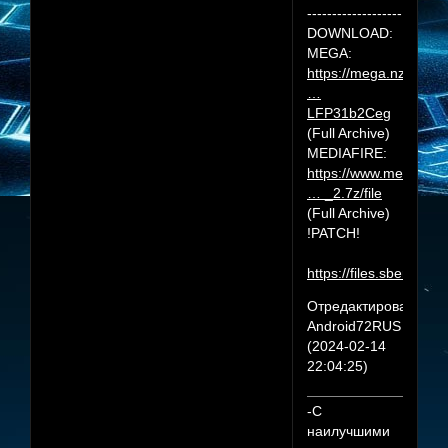
-------------------
DOWNLOAD:
MEGA:
https://mega.nz/file
…
LFP31b2Ceg
(Full Archive)
MEDIAFIRE:
https://www.mediafire.
… _2.7z/file
(Full Archive)
!PATCH!
https://files.sberdisk
Отредактировано
Android72RUS
(2024-02-14
22:04:25)
-С
наилучшими