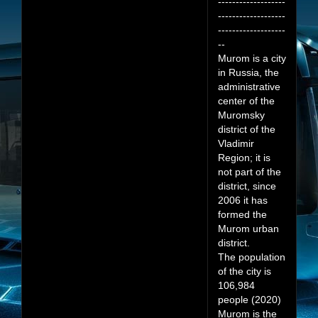
-------------------
-------------------
-------------------
--
Murom is a city
in Russia, the
administrative
center of the
Muromsky
district of the
Vladimir
Region; it is
not part of the
district, since
2006 it has
formed the
Murom urban
district.
The population
of the city is
106,984
people (2020)
Murom is the