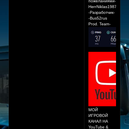
пожеланиями-
HerrNiklas1987
-Разработчик-
-Bus52rus
Prod. Team-
МОЙ
ИГРОВОЙ
КАНАЛ НА
YouTube &