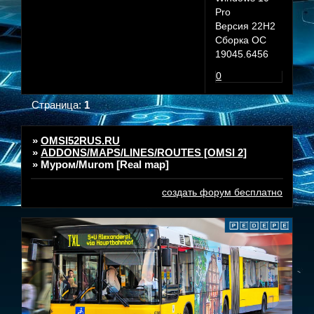
Pro
Версия 22H2
Сборка ОС
19045.6456
0
Страница:
1
»
OMSI52RUS.RU
»
ADDONS/MAPS/LINES/ROUTES [OMSI 2]
»
Муром/Murom [Real map]
создать форум бесплатно