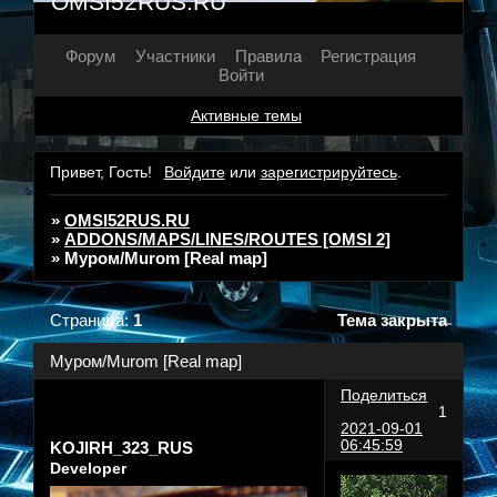
OMSI52RUS.RU
Форум
Участники
Правила
Регистрация
Войти
Активные темы
Привет, Гость!
Войдите
или
зарегистрируйтесь
.
»
OMSI52RUS.RU
»
ADDONS/MAPS/LINES/ROUTES [OMSI 2]
»
Муром/Murom [Real map]
Страница:
1
Тема закрыта
Муром/Murom [Real map]
Поделиться
1
2021-09-01
06:45:59
KOJIRH_323_RUS
Developer