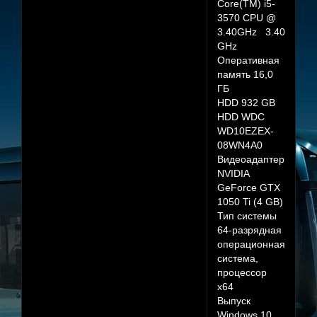
Core(TM) i5-
3570 CPU @
3.40GHz 3.40
GHz
Оперативная
память 16,0
ГБ
HDD 932 GB
HDD WDC
WD10EZEX-
08WN4A0
Видеоадаптер
NVIDIA
GeForce GTX
1050 Ti (4 GB)
Тип системы
64-разрядная
операционная
система,
процессор
x64
Выпуск
Windows 10