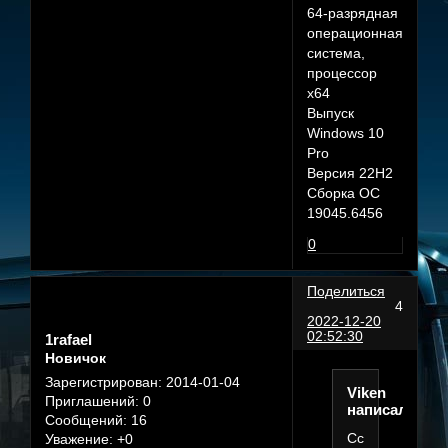
64-разрядная
операционная
система,
процессор
x64
Выпуск
Windows 10
Pro
Версия 22H2
Сборка ОС
19045.6456
0
Поделиться
4
2022-12-20
02:52:30
1rafael
Новичок
Зарегистрирован
: 2014-01-04
Viken
Приглашений:
0
написал(а):
Сообщений:
16
Ссылка
Уважение:
+0