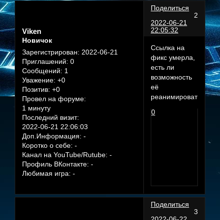
Поделиться
2
2022-06-21
22:05:32
Viken
Новичок
Ссылка на
Зарегистрирован
: 2022-06-21
фикс умерла,
Приглашений:
0
есть ли
Сообщений:
1
возможность
Уважение:
+0
еë
Позитив:
+0
реанимировать?
Провел на форуме:
1 минуту
0
Последний визит:
2022-06-21 22:06:03
Доп.Информация:
-
Коротко о себе:
-
Канал на YouTube/Rutube:
-
Профиль ВКонтакте:
-
Любимая игра:
-
Поделиться
3
2022-06-22