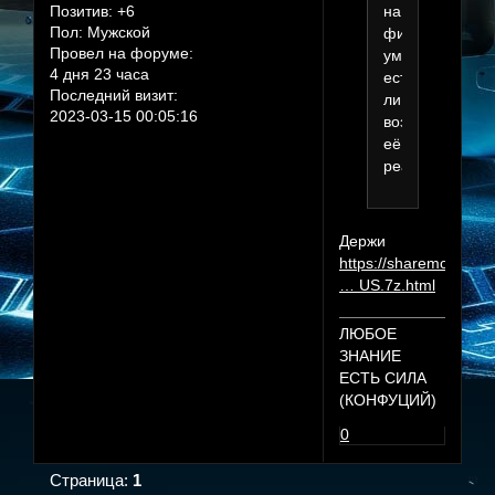
на
Позитив:
+6
Пол:
Мужской
фикс
Провел на форуме:
умерла,
4 дня 23 часа
есть
Последний визит:
ли
2023-03-15 00:05:16
возможность
еë
реанимироват
Держи
https://sharemods.com
… US.7z.html
ЛЮБОЕ
ЗНАНИЕ
ЕСТЬ СИЛА
(КОНФУЦИЙ)
0
Страница:
1