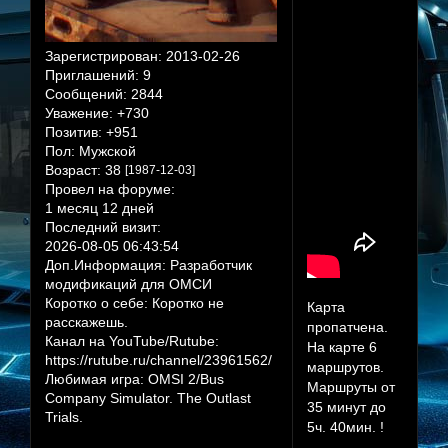
Зарегистрирован
: 2013-02-26
Приглашений:
9
Сообщений:
2844
Уважение:
+730
Позитив:
+951
Пол:
Мужской
Возраст:
38
[1987-12-03]
Провел на форуме:
1 месяц 12 дней
Последний визит:
2026-08-05 06:43:54
Доп.Информация:
Разработчик
модификаций для ОМСИ
Коротко о себе:
Коротко не
Карта
расскажешь.
пропатчена.
Канал на YouTube/Rutube:
На карте 6
https://rutube.ru/channel/23961562/
маршрутов.
Любимая игра:
OMSI 2/Bus
Маршруты от
Company Simulator. The Outlast
35 минут до
Trials.
5ч. 40мин. !