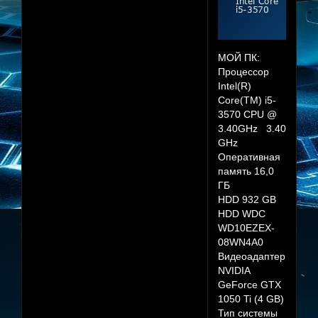
МОЙ ПК:
Процессор
Intel(R)
Core(TM) i5-
3570 CPU @
3.40GHz 3.40
GHz
Оперативная
память 16,0
ГБ
HDD 932 GB
HDD WDC
WD10EZEX-
08WN4A0
Видеоадаптер
NVIDIA
GeForce GTX
1050 Ti (4 GB)
Тип системы