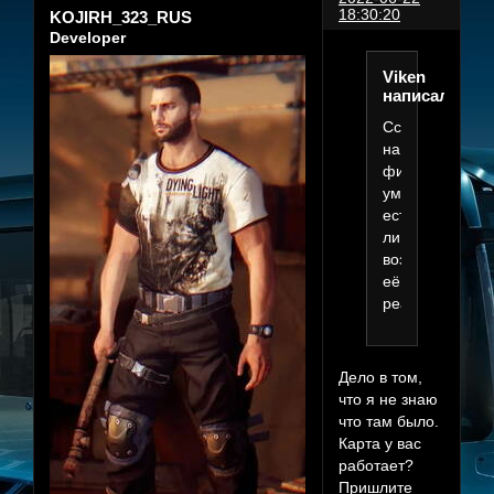
18:30:20
KOJIRH_323_RUS
Developer
Viken
написал(а):
Ссылка
на
фикс
умерла,
есть
ли
возможность
еë
реанимироват
Дело в том,
что я не знаю
что там было.
Карта у вас
работает?
Пришлите