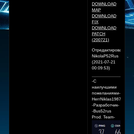
DOWNLOAD
MAP
DOWNLOAD
FIX
DOWNLOAD
PATCH
(200721)
Отредактировано
NikolaP52Rus
(2021-07-21
00:09:53)
-С
наилучшими
пожеланиями-
HerrNiklas1987
-Разработчик-
-Bus52rus
Prod. Team-