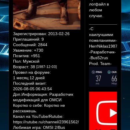
логфайл в
любом
случае.
-С
Зарегистрирован
: 2013-02-26
наилучшими
Приглашений:
9
пожеланиями-
Сообщений:
2844
HerrNiklas1987
Уважение:
+730
-Разработчик-
Позитив:
+951
-Bus52rus
Пол:
Мужской
Prod. Team-
Возраст:
38
[1987-12-03]
Провел на форуме:
1 месяц 12 дней
Последний визит:
2026-08-05 06:43:54
Доп.Информация:
Разработчик
модификаций для ОМСИ
Коротко о себе:
Коротко не
расскажешь.
Канал на YouTube/Rutube:
https://rutube.ru/channel/23961562/
Любимая игра:
OMSI 2/Bus