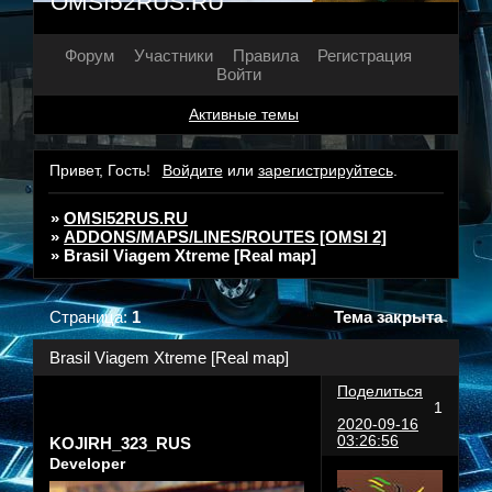
OMSI52RUS.RU
Форум
Участники
Правила
Регистрация
Войти
Активные темы
Привет, Гость!
Войдите
или
зарегистрируйтесь
.
»
OMSI52RUS.RU
»
ADDONS/MAPS/LINES/ROUTES [OMSI 2]
»
Brasil Viagem Xtreme [Real map]
Страница:
1
Тема закрыта
Brasil Viagem Xtreme [Real map]
Поделиться
1
2020-09-16
03:26:56
KOJIRH_323_RUS
Developer