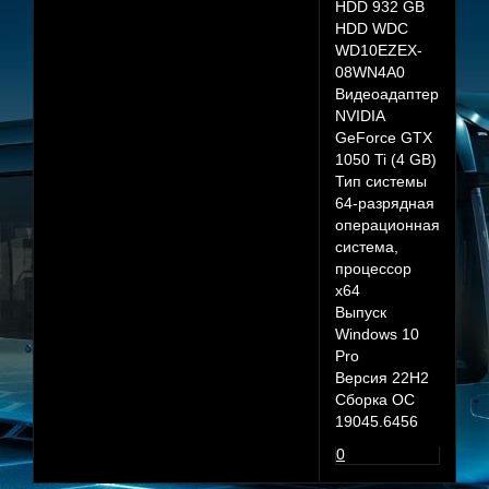
HDD 932 GB
HDD WDC
WD10EZEX-
08WN4A0
Видеоадаптер
NVIDIA
GeForce GTX
1050 Ti (4 GB)
Тип системы
64-разрядная
операционная
система,
процессор
x64
Выпуск
Windows 10
Pro
Версия 22H2
Сборка ОС
19045.6456
0