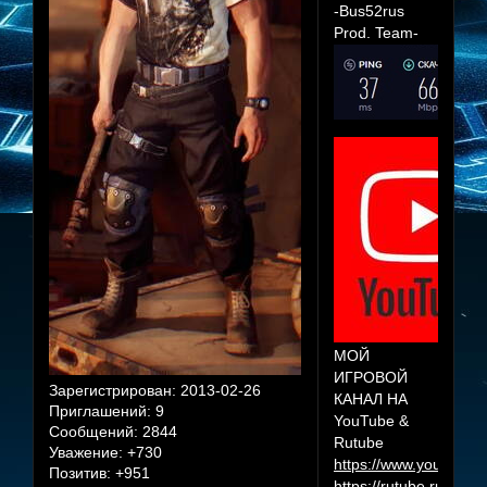
-Bus52rus
Prod. Team-
МОЙ
ИГРОВОЙ
Зарегистрирован
: 2013-02-26
КАНАЛ НА
Приглашений:
9
YouTube &
Сообщений:
2844
Rutube
Уважение:
+730
https://www.youtube.
Позитив:
+951
https://rutube.ru/cha