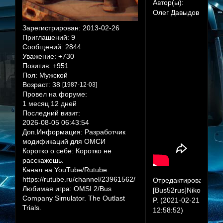
Автор(ы):
Олег Давыдов
Зарегистрирован
: 2013-02-26
Приглашений:
9
Сообщений:
2844
Уважение:
+730
Позитив:
+951
Пол:
Мужской
Возраст:
38
[1987-12-03]
Провел на форуме:
1 месяц 12 дней
Последний визит:
2026-08-05 06:43:54
Доп.Информация:
Разработчик
модификаций для ОМСИ
Коротко о себе:
Коротко не
расскажешь.
Канал на YouTube/Rutube:
https://rutube.ru/channel/23961562/
Отредактировано
Любимая игра:
OMSI 2/Bus
[Bus52rus]Nikola
Company Simulator. The Outlast
P. (2021-02-21
Trials.
12:58:52)