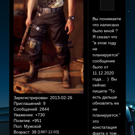
Вы понимаете
что написано
было мной ?
Я сказал что
"в этом году
не
планируется"
сообщение
было от
11.12.2020
года... ) Вы
сейчас
пишите "То
есть дальше
Зарегистрирован
: 2013-02-26
обновлять ее
Приглашений:
9
Сообщений:
2844
не
Уважение:
+730
планируется."
Позитив:
+951
это
Пол:
Мужской
констатация
Возраст:
38
[1987-12-03]
факта о том ,