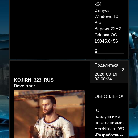
x64
Выпуск
Windows 10
Pro
Версия 22H2
Сборка ОС
19045.6456
0
Поделиться
2
2020-03-19
03:00:24
KOJIRH_323_RUS
Developer
!
ОБНОВЛЕНО!
-С
наилучшими
пожеланиями-
HerrNiklas1987
-Разработчик-