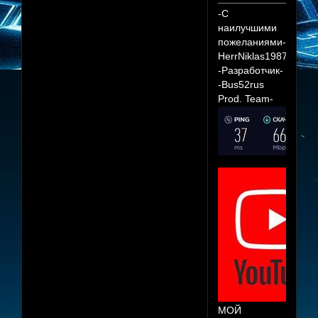
-С
наилучшими
пожеланиями-
HerrNiklas1987
-Разработчик-
-Bus52rus
Prod. Team-
МОЙ