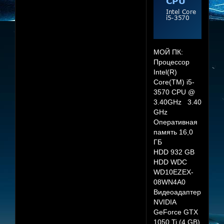
МОЙ ПК:
Процессор
Intel(R)
Core(TM) i5-
3570 CPU @
3.40GHz 3.40
GHz
Оперативная
память 16,0
ГБ
HDD 932 GB
HDD WDC
WD10EZEX-
08WN4A0
Видеоадаптер
NVIDIA
GeForce GTX
1050 Ti (4 GB)