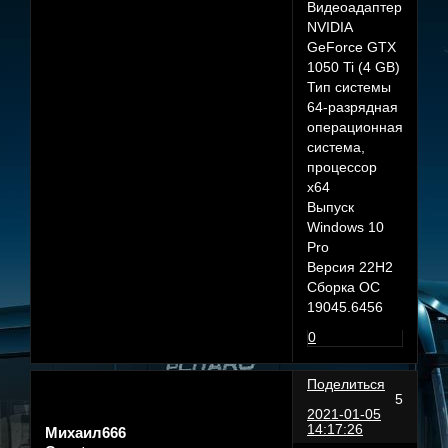
Видеоадаптер
NVIDIA
GeForce GTX
1050 Ti (4 GB)
Тип системы
64-разрядная
операционная
система,
процессор
x64
Выпуск
Windows 10
Pro
Версия 22H2
Сборка ОС
19045.6456
0
Поделиться
5
2021-01-05
14:17:26
Михаил666