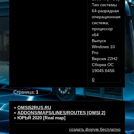
Тип системы
64-разрядная
операционная
система,
процессор
x64
Выпуск
Windows 10
Pro
Версия 22H2
Сборка ОС
19045.6456
0
Страница:
1
»
OMSI52RUS.RU
»
ADDONS/MAPS/LINES/ROUTES [OMSI 2]
»
ЮРЬЯ́ 2020 [Real map]
создать форум бесплатно