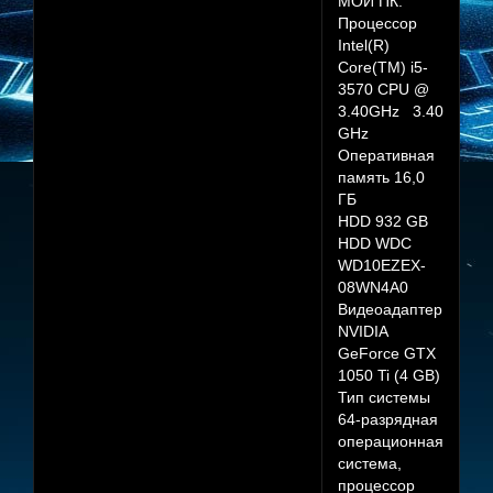
МОЙ ПК:
Процессор
Intel(R)
Core(TM) i5-
3570 CPU @
3.40GHz 3.40
GHz
Оперативная
память 16,0
ГБ
HDD 932 GB
HDD WDC
WD10EZEX-
08WN4A0
Видеоадаптер
NVIDIA
GeForce GTX
1050 Ti (4 GB)
Тип системы
64-разрядная
операционная
система,
процессор