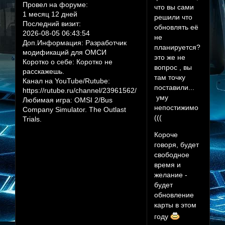
Провел на форуме:
что вы сами
1 месяц 12 дней
решили что
Последний визит:
обновлять её
2026-08-05 06:43:54
не
Доп.Информация:
Разработчик
планируется?
модификаций для ОМСИ
это же не
Коротко о себе:
Коротко не
вопрос , вы
расскажешь.
там точку
Канал на YouTube/Rutube:
поставили...
https://rutube.ru/channel/23961562/
уму
Любимая игра:
OMSI 2/Bus
непостижимо
Company Simulator. The Outlast
(((
Trials.
Короче
говоря, будет
свободное
время и
желание -
будет
обновление
карты в этом
году