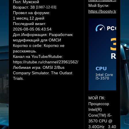
Пол:
Мужской
Мой Бусти:
Возраст:
38
[1987-12-03]
https://boosty.to/herr
Провел на форуме:
1 месяц 12 дней
Последний визит:
2026-08-05 06:43:54
Доп.Информация:
Разработчик
модификаций для ОМСИ
Коротко о себе:
Коротко не
расскажешь.
Канал на YouTube/Rutube:
https://rutube.ru/channel/23961562/
Любимая игра:
OMSI 2/Bus
Company Simulator. The Outlast
Trials.
МОЙ ПК:
Процессор
Intel(R)
Core(TM) i5-
3570 CPU @
3.40GHz 3.40