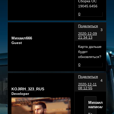
Сборка ОС
19045.6456
0
Поделиться
3
2020-12-09
21:34:13
Михаил666
Guest
Карта дальше
будет
обновляться?
0
Поделиться
4
2020-12-11
08:12:55
KOJIRH_323_RUS
Developer
Михаил666
написал(а):