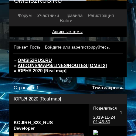
OMSI52RUS.RU
Форум
Участники
Правила
Регистрация
Войти
Активные темы
Привет, Гость!
Войдите
или
зарегистрируйтесь
.
»
OMSI52RUS.RU
»
ADDONS/MAPS/LINES/ROUTES [OMSI 2]
»
ЮРЬЯ́ 2020 [Real map]
Страница:
1
Тема закрыта
ЮРЬЯ́ 2020 [Real map]
Поделиться
1
2019-11-24
01:45:30
KOJIRH_323_RUS
Developer