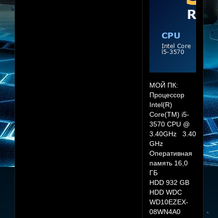
МОЙ ПК:
Процессор
Intel(R)
Core(TM) i5-
3570 CPU @
3.40GHz 3.40
GHz
Оперативная
память 16,0
ГБ
HDD 932 GB
HDD WDC
WD10EZEX-
08WN4A0