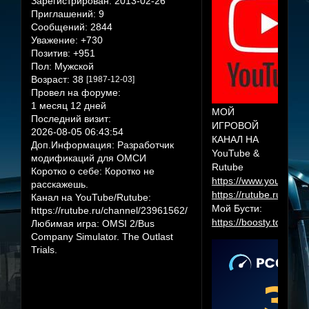
Зарегистрирован
: 2013-02-26
Приглашений:
9
Сообщений:
2844
Уважение:
+730
Позитив:
+951
Пол:
Мужской
Возраст:
38
[1987-12-03]
Провел на форуме:
1 месяц 12 дней
МОЙ
Последний визит:
ИГРОВОЙ
2026-08-05 06:43:54
КАНАЛ НА
Доп.Информация:
Разработчик
YouTube &
модификаций для ОМСИ
Rutube
Коротко о себе:
Коротко не
https://www.youtube.
расскажешь.
https://rutube.ru/cha
Канал на YouTube/Rutube:
Мой Бусти:
https://rutube.ru/channel/23961562/
https://boosty.to/herr
Любимая игра:
OMSI 2/Bus
Company Simulator. The Outlast
Trials.