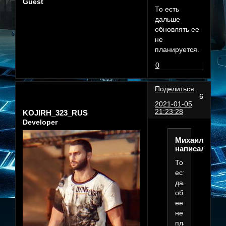
Guest
То есть
дальше
обновлять ее
не
планируется.
0
Поделиться
6
2021-01-05
21:23:28
KOJIRH_323_RUS
Developer
Михаил666
написал(а):
То
есть
дальше
обновлять
ее
не
планируется.