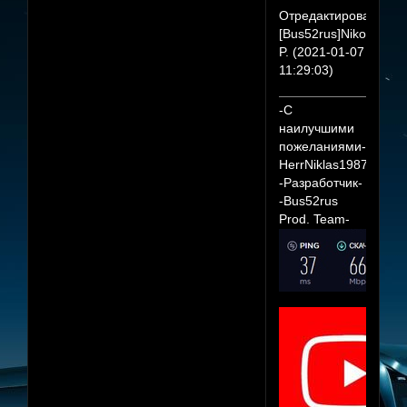
Отредактировано
[Bus52rus]Nikola
P. (2021-01-07
11:29:03)
-С
наилучшими
пожеланиями-
HerrNiklas1987
-Разработчик-
-Bus52rus
Prod. Team-