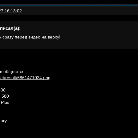
27 16:13:02
писал(а):
у сразу перед видео на верху!
 в обществе
.net/result/6861471024.png
600
 580
 Plus
ury