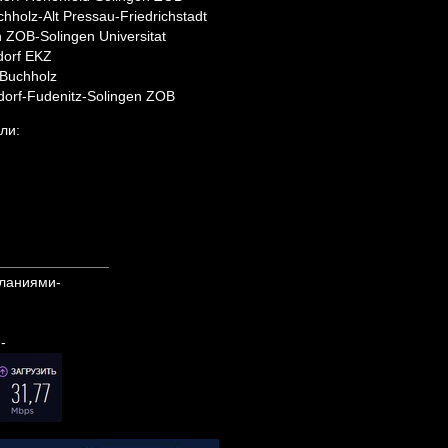
holz-Alt Pressau-Friedrichstadt
 ZOB-Solingen Universitat
dorf EKZ
 Buchholz
hdorf-Fudenitz-Solingen ZOB
ли:
ланиями-
-