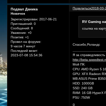
Поделиться
2018-03-
Подвал Даника
Новичок
Зарегистрирован
: 2017-06-21
RV Gaming на
Приглашений:
0
Сообщений:
8
ссылка на карт
Уважение:
+0
Позитив:
+1
Провел на форуме:
Спасибо,Роландс
9 часов 7 минут
Последний визит:
Я за справедливость
2023-07-08 15:54:36
http://beta.speedtest
Мой ПК:
CPU: AMD Ryzen 5 1
GPU: XFX Radeon RX
MB:ASUS Prime B350
HDD: 1000GB
SSD: 240 GB
RAM: 16 GB HyperX F
PSU :750W
0