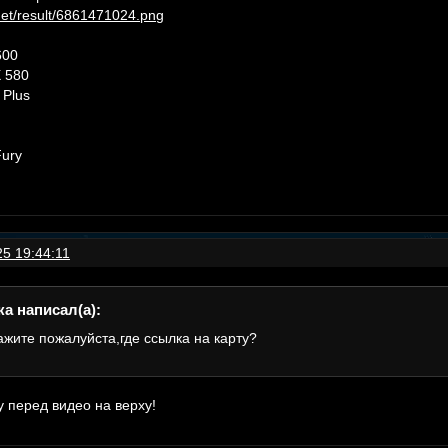
.net/result/6861471024.png
600
 580
 Plus
ury
5 19:44:11
а написал(а):
жите пожалуйста,где ссылка на карту?
у перед видео на верху!