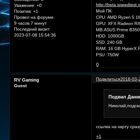
http://beta.speedtest
Уважение:
+0
Мой ПК:
Позитив:
+1
Провел на форуме:
CPU: AMD Ryzen 5 1
9 часов 7 минут
GPU: XFX Radeon RX
Последний визит:
MB:ASUS Prime B350
2023-07-08 15:54:36
HDD: 1000GB
SSD: 240 GB
RAM: 16 GB HyperX F
PSU :750W
0
Поделиться
2018-03-2
RV Gaming
Guest
Подвал Даник
Николай,подска
ссылка на карту сраз
+1