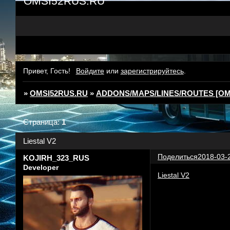
OMSI52RUS.RU
Привет, Гость!
Войдите
или
зарегистрируйтесь
.
»
OMSI52RUS.RU
»
ADDONS/MAPS/LINES/ROUTES [OMS
Страница:
1
Liestal V2
Поделиться
2018-03-
KOJIRH_323_RUS
Developer
Liestal V2