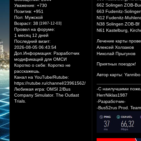
662 Solingen ZOB-Buch
Уважение:
+730
Позитив:
+951
663 Fudenitz-Solingen
Пол:
Мужской
N12 Fudenitz-Muhlen
Возраст:
38
[1987-12-03]
N38 Solingen ZOB-Bf
Провел на форуме:
N61 Kastelburg, Kirc
1 месяц 12 дней
Лечение карты прове
Последний визит:
2026-08-05 06:43:54
Алексей Холзаков
Доп.Информация:
Разработчик
Николай Прыгунов
модификаций для ОМСИ
Приятных поездок!
Коротко о себе:
Коротко не
расскажешь.
Автор карты: Yannibo
Канал на YouTube/Rutube:
https://rutube.ru/channel/23961562/
-С наилучшими поже
Любимая игра:
OMSI 2/Bus
Company Simulator. The Outlast
HerrNiklas1987
Trials.
-Разработчик-
-Bus52rus Prod. Team