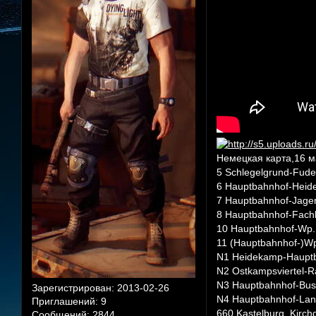
Немецкая карта,16 м
5 Schlegelgrund-Fude
6 Hauptbahnhof-Heid
7 Hauptbahnhof-Jage
8 Hauptbahnhof-Fach
10 Hauptbahnhof-Wp.
11 (Hauptbahnhof-)W
N1 Heidekamp-Haupt
N2 Ostkampsviertel-R
N3 Hauptbahnhof-Bus
Зарегистрирован
: 2013-02-26
N4 Hauptbahnhof-Lan
Приглашений:
9
660 Kastelburg, Kirc
Сообщений:
2844