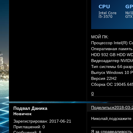
МОЙ ПК:
Процессор Intel(R) 
Оперативная память 
HDD 932 GB HDD W
Видеоадаптер NVIDIA
Тип системы 64-разр
Выпуск Windows 10 P
Версия 22H2
Сборка ОС 19045.64
0
Поделиться
2018-03-
Подвал Даника
Новичок
Николай,подскажите 
Зарегистрирован
: 2017-06-21
Приглашений:
0
Я за справедливость
Сообщений:
8