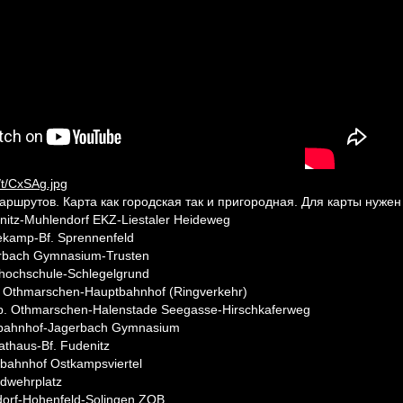
аршрутов. Карта как городская так и пригородная. Для карты нужен
nitz-Muhlendorf EKZ-Liestaler Heideweg
ekamp-Bf. Sprennenfeld
rbach Gymnasium-Trusten
hochschule-Schlegelgrund
 Othmarschen-Hauptbahnhof (Ringverkehr)
p. Othmarschen-Halenstade Seegasse-Hirschkaferweg
bahnhof-Jagerbach Gymnasium
athaus-Bf. Fudenitz
bahnhof Ostkampsviertel
dwehrplatz
hdorf-Hohenfeld-Solingen ZOB