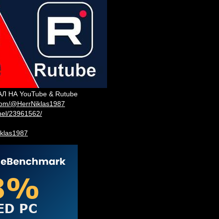
 НА YouTube & Rutube
com/@HerrNiklas1987
nnel/23961562/
niklas1987