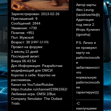
Автор карты:
Alex Leung
Зарегистрирован
: 2013-02-26
(taxidriverhk@gmail.
Приглашений:
9
Адаптация
Сообщений:
2844
под омси 2:
Уважение:
+730
Игорь Кулинич
Позитив:
+951
(igoreha)
Пол:
Мужской
Возраст:
38
[1987-12-03]
P.S. Лично я
Провел на форуме:
не проверял
1 месяц 12 дней
карту на
Последний визит:
работоспособность
Вчера 06:43:54
и
Доп.Информация:
Разработчик
забагованность,так
модификаций для ОМСИ
что
Коротко о себе:
Коротко не
нормальную
расскажешь.
работоспособность
Канал на YouTube/Rutube:
не
https://rutube.ru/channel/23961562/
гарантирую)))
Любимая игра:
OMSI 2/Bus
Company Simulator. The Outlast
Trials.
-С
наилучшими