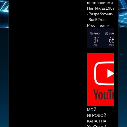
пожеланиями-
HerrNiklas1987
-Разработчик-
-Bus52rus
Prod. Team-
МОЙ
ИГРОВОЙ
КАНАЛ НА
YouTube &