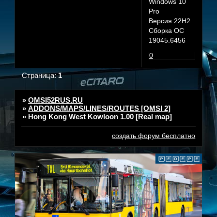
Windows 10
Pro
Версия 22H2
Сборка ОС
19045.6456
0
Страница:
1
»
OMSI52RUS.RU
»
ADDONS/MAPS/LINES/ROUTES [OMSI 2]
»
Hong Kong West Kowloon 1.00 [Real map]
создать форум бесплатно