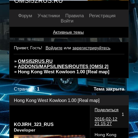
OMSI52RUS.RU
Форум
Участники
Правила
Регистрация
Войти
Активные темы
Привет, Гость!
Войдите
или
зарегистрируйтесь
.
»
OMSI52RUS.RU
»
ADDONS/MAPS/LINES/ROUTES [OMSI 2]
»
Hong Kong West Kowloon 1.00 [Real map]
Страница:
1
Тема закрыта
Hong Kong West Kowloon 1.00 [Real map]
Поделиться
1
2016-02-12
21:15:27
KOJIRH_323_RUS
Developer
Hong Kong