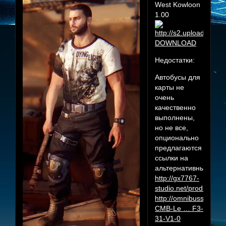
West Kowloon
1.00
DOWNLOAD
Недостатки:
Автобусы для
карты не
очень
качественно
выполнены,
но не все,
опционально
предлагаются
ссылки на
альтернативные:
http://gx7767-
studio.net/products/
http://omnibussimulato
CMB-Le … F3-
31-V1-0