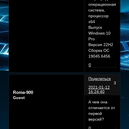
операционная
система,
процессор
x64
Выпуск
Windows 10
Pro
Версия 22H2
Сборка ОС
19045.6456
0
Поделиться
3
2021-01-12
16:24:40
Roma-900
Guest
А чем она
отличается от
первой
версий?
0