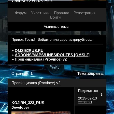
OMSI52RUS.RU
Форум
Участники
Правила
Регистрация
Войти
Активные темы
Привет, Гость!
Войдите
или
зарегистрируйтесь
.
»
OMSI52RUS.RU
»
ADDONS/MAPS/LINES/ROUTES [OMSI 2]
»
Провинциалка (Province) v2
Страница:
1
Тема закрыта
Провинциалка (Province) v2
Поделиться
1
2015-02-13
22:12:21
KOJIRH_323_RUS
Developer