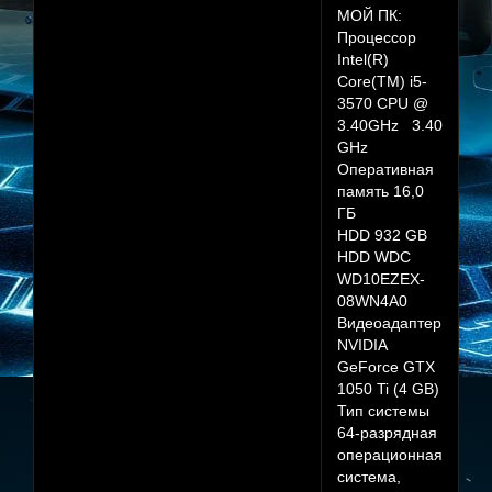
МОЙ ПК:
Процессор
Intel(R)
Core(TM) i5-
3570 CPU @
3.40GHz 3.40
GHz
Оперативная
память 16,0
ГБ
HDD 932 GB
HDD WDC
WD10EZEX-
08WN4A0
Видеоадаптер
NVIDIA
GeForce GTX
1050 Ti (4 GB)
Тип системы
64-разрядная
операционная
система,