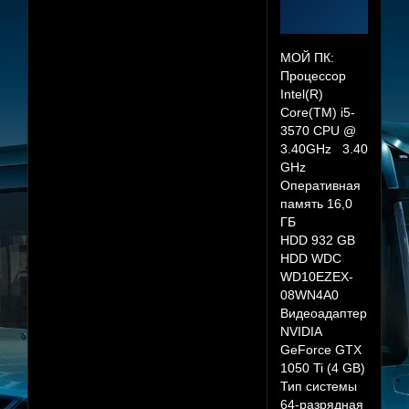
МОЙ ПК:
Процессор
Intel(R)
Core(TM) i5-
3570 CPU @
3.40GHz 3.40
GHz
Оперативная
память 16,0
ГБ
HDD 932 GB
HDD WDC
WD10EZEX-
08WN4A0
Видеоадаптер
NVIDIA
GeForce GTX
1050 Ti (4 GB)
Тип системы
64-разрядная