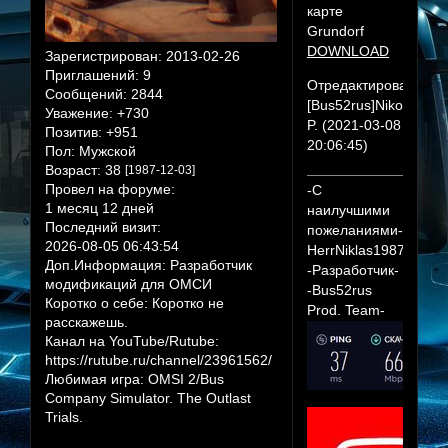
карте
Grundorf
DOWNLOAD
Зарегистрирован
: 2013-02-26
Приглашений:
9
Отредактировано
Сообщений:
2844
[Bus52rus]Nikola
Уважение:
+730
P. (2021-03-08
Позитив:
+951
20:06:45)
Пол:
Мужской
Возраст:
38
[1987-12-03]
Провел на форуме:
-С
1 месяц 12 дней
наилучшими
Последний визит:
пожеланиями-
2026-08-05 06:43:54
HerrNiklas1987
Доп.Информация:
Разработчик
-Разработчик-
модификаций для ОМСИ
-Bus52rus
Коротко о себе:
Коротко не
Prod. Team-
расскажешь.
Канал на YouTube/Rutube:
https://rutube.ru/channel/23961562/
Любимая игра:
OMSI 2/Bus
Company Simulator. The Outlast
Trials.