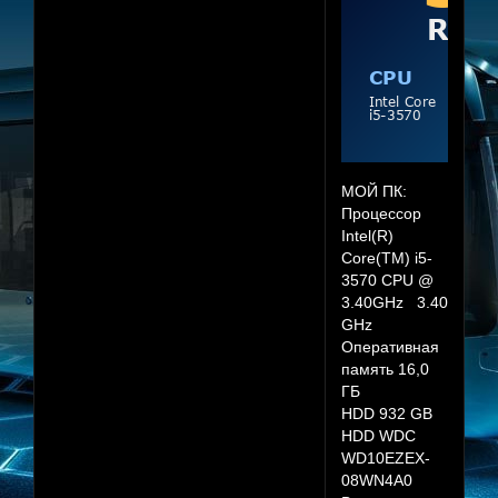
МОЙ ПК:
Процессор
Intel(R)
Core(TM) i5-
3570 CPU @
3.40GHz 3.40
GHz
Оперативная
память 16,0
ГБ
HDD 932 GB
HDD WDC
WD10EZEX-
08WN4A0