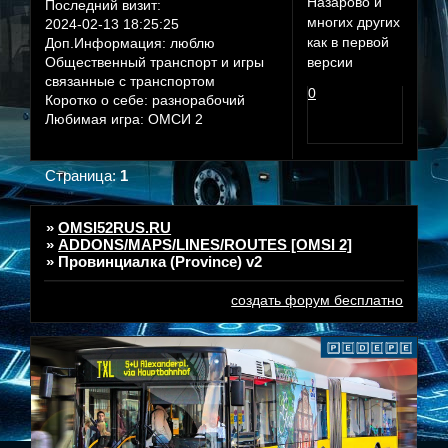
Назарово и
Последний визит:
многих других
2024-02-13 18:25:25
как в первой
Доп.Информация:
люблю
Общественный транспорт и игры
версии
связанные с транспортом
0
Коротко о себе:
разнорабочий
Любимая игра:
ОМСИ 2
Страница:
1
»
OMSI52RUS.RU
»
ADDONS/MAPS/LINES/ROUTES [OMSI 2]
»
Провинциалка (Province) v2
создать форум бесплатно