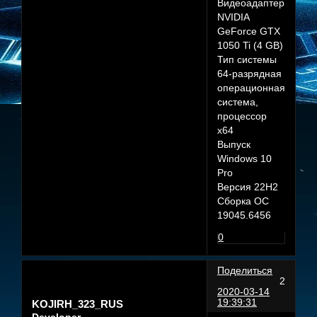
Видеоадаптер
NVIDIA
GeForce GTX
1050 Ti (4 GB)
Тип системы
64-разрядная
операционная
система,
процессор
x64
Выпуск
Windows 10
Pro
Версия 22H2
Сборка ОС
19045.6456
0
Поделиться
2
2020-03-14
19:39:31
KOJIRH_323_RUS