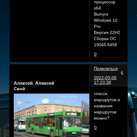
процессор
x64
Выпуск
Windows 10
Pro
Версия 22H2
Сборка ОС
19045.6456
0
Поделиться
5
2022-03-05
17:23:38
Алексей_Алексей
Свой
список
маршрутов и
названия
маршрутов
можно?
0