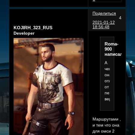
Поделиться
4
2021-01-12
18:56:48
KOJIRH_323_RUS
Developer
Roma-
900
написал(а):
А
чем
она
отличается
от
первой
версий?
Маршрутами ,
и тем что она
для омси 2