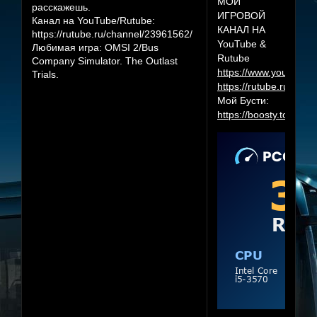
МОЙ
расскажешь.
ИГРОВОЙ
Канал на YouTube/Rutube:
КАНАЛ НА
https://rutube.ru/channel/23961562/
YouTube &
Любимая игра:
OMSI 2/Bus
Rutube
Company Simulator. The Outlast
https://www.youtube.
Trials.
https://rutube.ru/cha
Мой Бусти:
https://boosty.to/herr