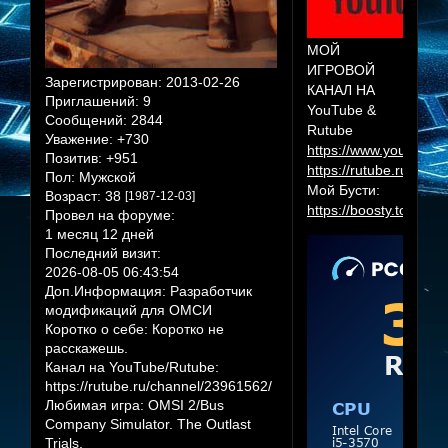
МОЙ
ИГРОВОЙ
Зарегистрирован
: 2013-02-26
КАНАЛ НА
Приглашений:
9
YouTube &
Сообщений:
2844
Rutube
Уважение:
+730
https://www.youtube.
Позитив:
+951
https://rutube.ru/cha
Пол:
Мужской
Мой Бусти:
Возраст:
38
[1987-12-03]
https://boosty.to/herr
Провел на форуме:
1 месяц 12 дней
Последний визит:
2026-08-05 06:43:54
Доп.Информация:
Разработчик
модификаций для ОМСИ
Коротко о себе:
Коротко не
расскажешь.
Канал на YouTube/Rutube:
https://rutube.ru/channel/23961562/
Любимая игра:
OMSI 2/Bus
Company Simulator. The Outlast
Trials.