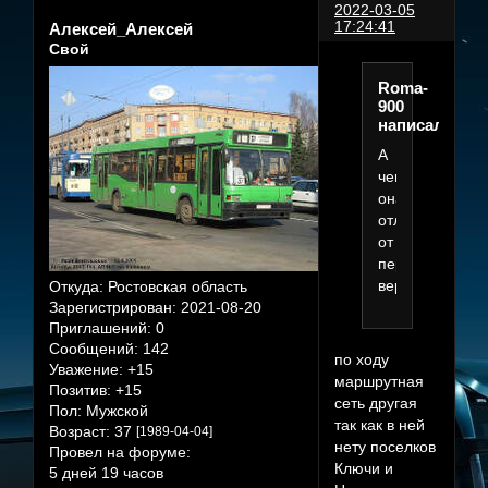
2022-03-05
17:24:41
Алексей_Алексей
Свой
Roma-
900
написал(а):
А
чем
она
отличается
от
первой
версий?
Откуда:
Ростовская область
Зарегистрирован
: 2021-08-20
Приглашений:
0
Сообщений:
142
по ходу
Уважение:
+15
маршрутная
Позитив:
+15
сеть другая
Пол:
Мужской
так как в ней
Возраст:
37
[1989-04-04]
нету поселков
Провел на форуме:
Ключи и
5 дней 19 часов