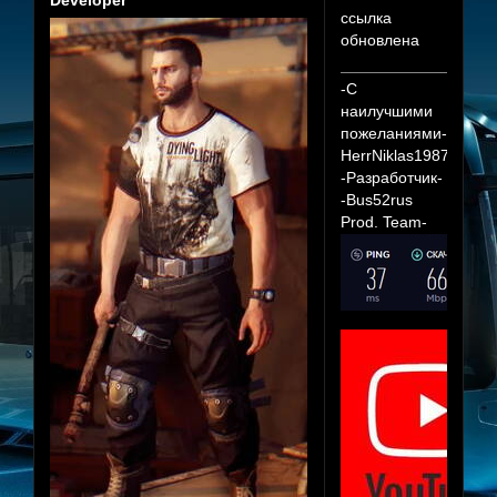
Developer
ссылка
обновлена
-С
наилучшими
пожеланиями-
HerrNiklas1987
-Разработчик-
-Bus52rus
Prod. Team-