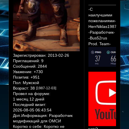
-С
наилучшими
пожеланиями-
HerrNiklas1987
-Разработчик-
-Bus52rus
Prod. Team-
Зарегистрирован
: 2013-02-26
Приглашений:
9
Сообщений:
2844
Уважение:
+730
Позитив:
+951
Пол:
Мужской
Возраст:
38
[1987-12-03]
Провел на форуме:
1 месяц 12 дней
Последний визит:
2026-08-05 06:43:54
Доп.Информация:
Разработчик
модификаций для ОМСИ
Коротко о себе:
Коротко не