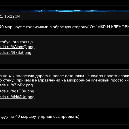
21 16:12:04
 40 маршрут с коллизиями в обратную сторону( От "МКР-Н КЛЁНО
тобусного кольца...
 на 4-х полосную дорогу и после остановки...сначала просто слови
стену...причём в направлении на микрорайон кленовый просто кид
здку по 40 маршруту пришлось прервать)
________________________________________________________