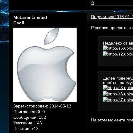
0
Поделиться
2016-01-
McLarenLimited
Свой
Решился проехать я
Недалеко от ав
Далее повернул
необъезжаемую 
Зарегистрирован
: 2014-05-13
Приглашений:
0
Сообщений:
152
На этом моменте пое
Уважение:
+43
_________________
Позитив:
+13