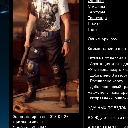
Объекты
Сплайны
Текстуры
Транспорт
Прочее
Патч
Одним архивом
Комментарии и пожел
Отличия от версии 1.
+Адаптация карты д
+Улучшена визуализ
+Добавлено 3 автоб
+Расширена карта
+Добавлен новый т
+Заменены некоторы
+Исправлены ошибки
УДАЧНЫХ ПОЕЗДОК!
Зарегистрирован
: 2013-02-26
P.S.Жду отзывов и п
Приглашений:
9
АВТОРЫ КАРТЫ: НИК
Сообщений:
2844