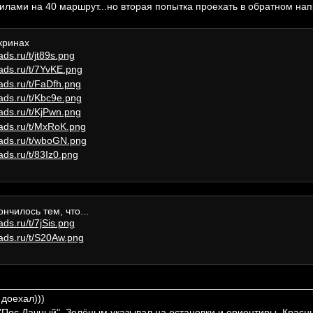
илами на 40 маршрут...но вторая попытка проехать в обратном нап
кринах
ончилось тем, что...
________________________________________________________
 доехал)))
 "Пос Дачный". Зелёным указывал на остановки и ориентиры. Красн