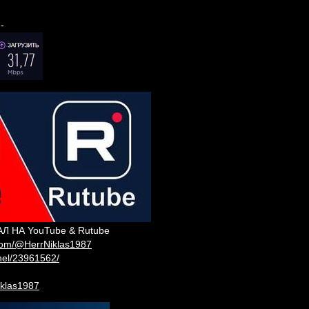
-
 НА YouTube & Rutube
com/@HerrNiklas1987
nnel/23961562/
niklas1987