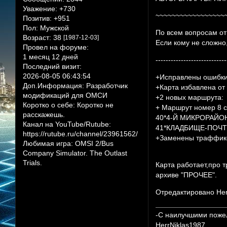
Уважение:
+730
~~~~~~~~~~~~~~~~~
Позитив:
+951
Пол:
Мужской
По всем вопросам от
Возраст:
38
[1987-12-03]
Если кому не сложно
Провел на форуме:
1 месяц 12 дней
----------------------------
Последний визит:
2026-08-05 06:43:54
+Исправлены ошибки
Доп.Информация:
Разработчик
+Карта избавлена от
модификаций для ОМСИ
+2 новых маршрута:
Коротко о себе:
Коротко не
+ Маршрут номер 8 с
расскажешь.
40*4-Й МИКРОРАЙО
Канал на YouTube/Rutube:
41*КЛАДБИЩЕ-ПОЧТ
https://rutube.ru/channel/23961562/
+Заменены траффик
Любимая игра:
OMSI 2/Bus
Company Simulator. The Outlast
Trials.
Карта работает,про 
архиве "ПРОЧЕЕ".
Отредактировано Herr
-С наилучшими поже
HerrNiklas1987