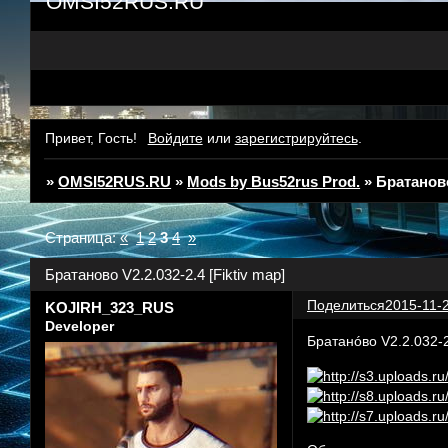
OMSI52RUS.RU
Привет, Гость!
Войдите
или
зарегистрируйтесь
.
»
OMSI52RUS.RU
»
Mods by Bus52rus Prod.
»
Братаново
Страница:
«
1
2
3
4
»
Братаново V2.2.032-2.4 [Fiktiv map]
Поделиться
2015-11-2
KOJIRH_323_RUS
Developer
Братанóво V2.2.032-2