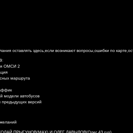
ания оставлять здесь,если возникают вопросы,ошибки по карте,о
9:
ля ОМСИ 2
ация
усных маршрута
раффик
й модели автобусов
 предыдущих версий
ожеланий
ОЛАЙ ПРЫГУНОВ(MAX) И ОЛЕГ ДАВЫДОВ(Олег 43 rus)