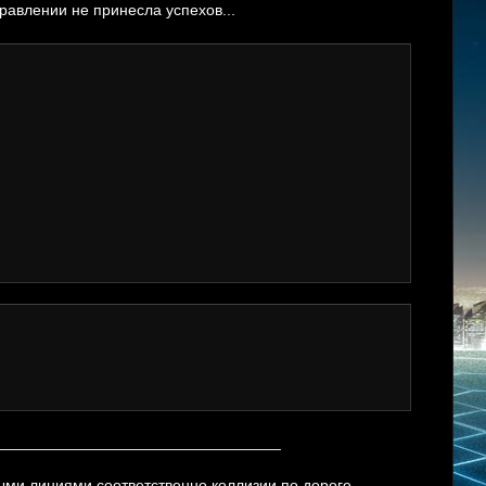
равлении не принесла успехов...
_________________________________
ыми линиями соответственно коллизии по дороге.